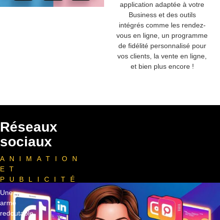
application adaptée à votre
Business et des outils
intégrés comme les rendez-
vous en ligne, un programme
de fidélité personnalisé pour
vos clients, la vente en ligne,
et bien plus encore !
Réseaux
sociaux
ANIMATION
ET
PUBLICITÉ
Une
arme
redoutable